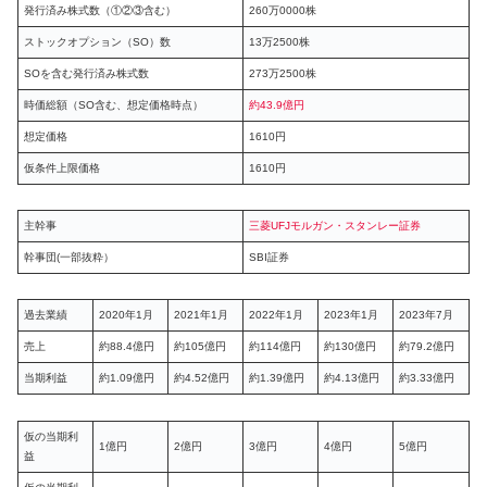
発行済み株式数（①②③含む）
260万0000株
ストックオプション（SO）数
13万2500株
SOを含む発行済み株式数
273万2500株
時価総額（SO含む、想定価格時点）
約43.9億円
想定価格
1610円
仮条件上限価格
1610円
主幹事
三菱UFJモルガン・スタンレー証券
幹事団(一部抜粋）
SBI証券
過去業績
2020年1月
2021年1月
2022年1月
2023年1月
2023年7月
売上
約88.4億円
約105億円
約114億円
約130億円
約79.2億円
当期利益
約1.09億円
約4.52億円
約1.39億円
約4.13億円
約3.33億円
仮の当期利
1億円
2億円
3億円
4億円
5億円
益