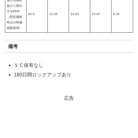
仮の当期利
益から算出
するPER
43.9
21.95
14.63
10.97
8.78
（想定価格
時点の時価
総額使用）
備考
ＶＣ保有なし
180日間ロックアップあり
広告