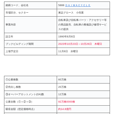
銘柄コード、会社名
5888
ＤＡＩＷＡＣＹＣＬＥ
市場区分、セクター
東証グロース 小売業
自転車及び自転車パーツ・アクセサリー等
事業内容
の商品販売、自転車の整備及び修理サービ
スの提供
設立年
1990年8月8日
ブックビルディング期間
2023年10月23日～10月26日 木曜日
上場予定日
11月8日 水曜日
①公募株数
60万株
②売出し株数
20万株
③オーバーアロットメント(OA)数
12万株
公募全数（①＋②＋③）
92万株0000株
吸収金額（想定価格時点）
約14.8億円