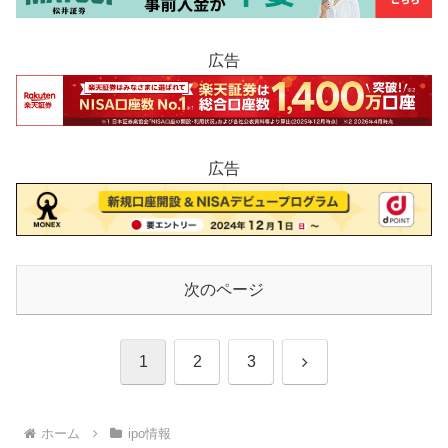
広告
広告
次のページ
次
1
2
3
へ
ホーム
ipo情報