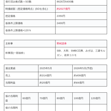
発行済み株式数＋SO数
8628万6400株
時価総額（想定価格時点）(SOを含む)
約2027億円
想定価格
2350円
仮条件上限価格
2400円
仮条件上限価格×120％
主幹事
野村證券
SBI、大和、SMBC日興、みずほ、三菱モル
幹事団(一部抜粋）
ガン、岩井コスモ
過去業績
2025年5月
2026年5月(予想)
売上
約314億円
約408億円
当期利益
約20億円
約64億円
仮の当期利
60億円
70億円
80億円
100億円
120億円
益
仮の当期利