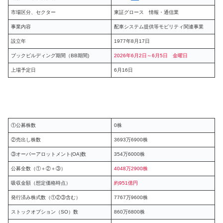
市場区分、セクター
東証グロース 情報・通信業
事業内容
配車システム提供等モビリティ関連事業
設立年
1977年8月17日
ブックビルディング期間（BB期間)
2026年6月2日～6月5日 金曜日
上場予定日
6月16日
①公募株数
0株
②売出し株数
3693万6900株
③オーバーアロットメント(OA)数
354万6000株
公募全数（①＋②＋③）
4048万2900株
吸収金額（想定価格時点）
約951億円
発行済み株式数（①②③含む）
7767万9600株
ストックオプション（SO）数
860万6800株