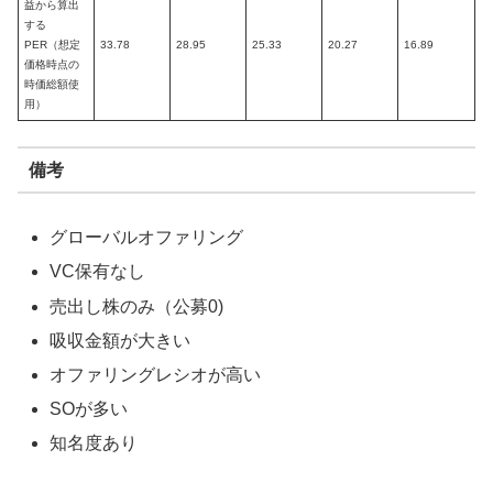
益から算出
する
PER（想定
33.78
28.95
25.33
20.27
16.89
価格時点の
時価総額使
用）
備考
グローバルオファリング
VC保有なし
売出し株のみ（公募0)
吸収金額が大きい
オファリングレシオが高い
SOが多い
知名度あり