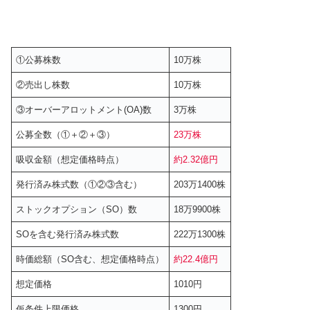
①公募株数
10万株
②売出し株数
10万株
③オーバーアロットメント(OA)数
3万株
公募全数（①＋②＋③）
23万株
吸収金額（想定価格時点）
約2.32億円
発行済み株式数（①②③含む）
203万1400株
ストックオプション（SO）数
18万9900株
SOを含む発行済み株式数
222万1300株
時価総額（SO含む、想定価格時点）
約22.4億円
想定価格
1010円
仮条件上限価格
1300円