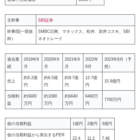
主幹事
SBI証券
幹事団(一部抜
SMBC日興、マネックス、松井、岩井コスモ、SBI
粋）
ネオトレード
過去業
2019年9
2020年9
2021年9
2022年
2023年9月（予
績
月
月
月
9月
想）
約5.2億
約6.5億
約9.7億
12.7億
売上
15.9億円
円
円
円
円
当期利
約5600
約1090
約6640
6460万
7700万円
益
万円
万円
万円
円
仮の当期利益
1億円
2億円
3億円
仮の当期利益から算出するPER
22.4
11.2
7.46