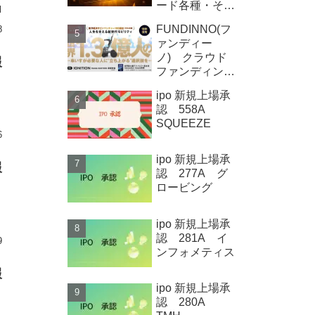
ード各種・その
N
他
FUNDINNO(フ
8
ァンディー
ノ) クラウド
報
ファンディング
新規募集案件情
ipo 新規上場承
報 Qolo株式
認 558A
会社
SQUEEZE
6
ipo 新規上場承
報
認 277A グ
ロービング
ipo 新規上場承
認 281A イ
9
ンフォメティス
報
ipo 新規上場承
認 280A
ー