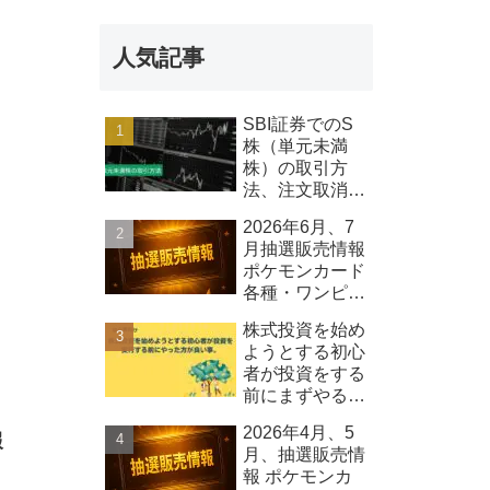
報 Qolo株式
会社
人気記事
SBI証券でのS
株（単元未満
株）の取引方
法、注文取消し
可能時間等につ
2026年6月、7
いて
月抽選販売情報
ポケモンカード
各種・ワンピー
スカード各種、
株式投資を始め
その他
ようとする初心
者が投資をする
前にまずやるべ
きこと
2026年4月、5
報
月、抽選販売情
報 ポケモンカ