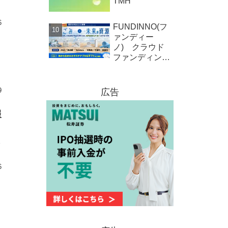
TMH
6
FUNDINNO(フ
ァンディー
報
ノ) クラウド
ファンディング
新規募集案件情
報 株式会社
オーシャンクラ
9
広告
ス
報
会
6