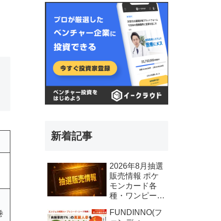
新着記事
2026年8月抽選
販売情報 ポケ
モンカード各
種・ワンピース
カード各種、そ
FUNDINNO(フ
巻
の他