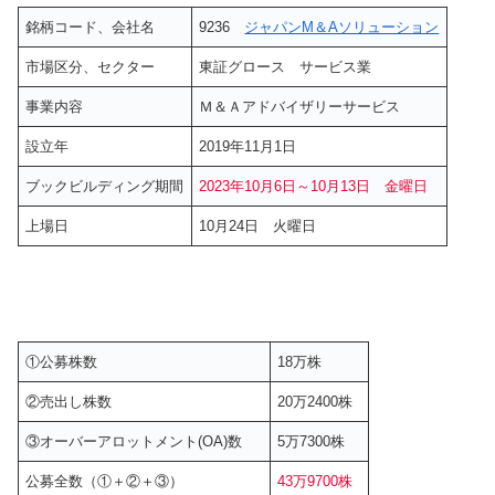
銘柄コード、会社名
9236
ジャパンM＆Aソリューション
市場区分、セクター
東証グロース サービス業
事業内容
Ｍ＆Ａアドバイザリーサービス
設立年
2019年11月1日
ブックビルディング期間
2023年10月6日～10月13日 金曜日
上場日
10月24日 火曜日
①公募株数
18万株
②売出し株数
20万2400株
③オーバーアロットメント(OA)数
5万7300株
公募全数（①＋②＋③）
43万9700株