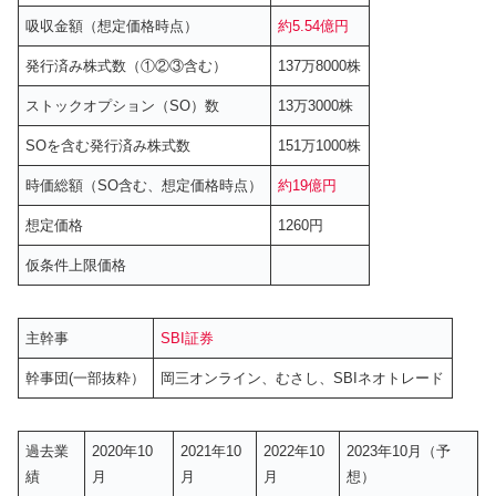
吸収金額（想定価格時点）
約5.54億円
発行済み株式数（①②③含む）
137万8000株
ストックオプション（SO）数
13万3000株
SOを含む発行済み株式数
151万1000株
時価総額（SO含む、想定価格時点）
約19億円
想定価格
1260円
仮条件上限価格
主幹事
SBI証券
幹事団(一部抜粋）
岡三オンライン、むさし、SBIネオトレード
過去業
2020年10
2021年10
2022年10
2023年10月（予
績
月
月
月
想）