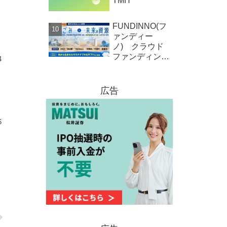
TMH
FUNDINNO(フ
ァンディー
ノ) クラウド
ファンディング
4
新規募集案件情
報 株式会社
オーシャンクラ
広告
ス
6