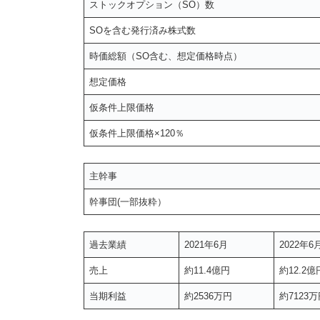
ストックオプション（SO）数
SOを含む発行済み株式数
時価総額（SO含む、想定価格時点）
想定価格
仮条件上限価格
仮条件上限価格×120％
主幹事
幹事団(一部抜粋）
過去業績
2021年6月
2022年6
売上
約11.4億円
約12.2億
当期利益
約2536万円
約7123万