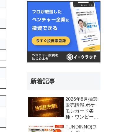
新着記事
2026年8月抽選
販売情報 ポケ
モンカード各
種・ワンピース
カード各種、そ
FUNDINNO(フ
の他