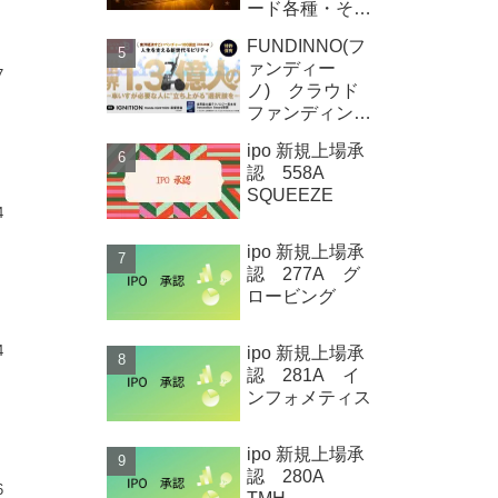
ード各種・その
他
FUNDINNO(フ
ァンディー
7
ノ) クラウド
ファンディング
新規募集案件情
ipo 新規上場承
報 Qolo株式
認 558A
会社
SQUEEZE
4
ipo 新規上場承
認 277A グ
ロービング
ipo 新規上場承
4
認 281A イ
ンフォメティス
ipo 新規上場承
認 280A
6