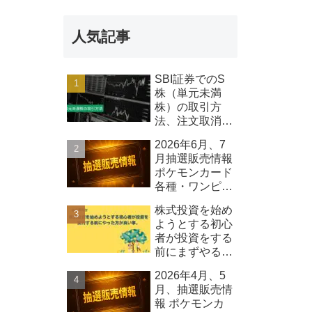
報 Qolo株式
会社
人気記事
SBI証券でのS
株（単元未満
株）の取引方
法、注文取消し
可能時間等につ
2026年6月、7
いて
月抽選販売情報
ポケモンカード
各種・ワンピー
スカード各種、
株式投資を始め
その他
ようとする初心
者が投資をする
前にまずやるべ
きこと
2026年4月、5
月、抽選販売情
報 ポケモンカ