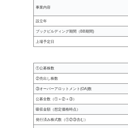
事業内容
設立年
ブックビルディング期間（BB期間)
上場予定日
①公募株数
②売出し株数
③オーバーアロットメント(OA)数
公募全数（①＋②＋③）
吸収金額（想定価格時点）
発行済み株式数（①②③含む）