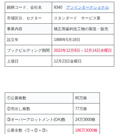
銘柄コード、会社名
9340
アソインターナショナル
市場区分、セクター
スタンダード サービス業
事業内容
矯正用歯科技工物の製造・販売
設立年
1988年5月18日
ブックビルディング期間
2022年12月8日～12月14日水曜日
上場日
12月23日金曜日
①公募株数
85万株
②売出し株数
77万株
③オーバーアロットメント(OA)数
24万3000株
公募全数（①＋②＋③）
186万3000株