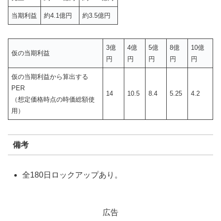
当期利益
約4.1億円
約3.5億円
3億
4億
5億
8億
10億
仮の当期利益
円
円
円
円
円
仮の当期利益から算出する
PER
14
10.5
8.4
5.25
4.2
（想定価格時点の時価総額使
用）
備考
全180日ロックアップあり。
広告