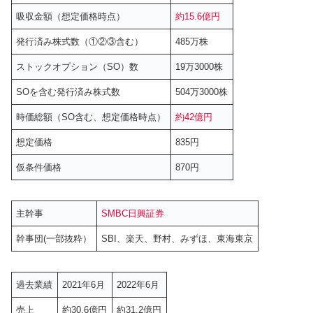
吸収金額（想定価格時点）
約15.6億円
発行済み株式数（①②③含む）
485万株
ストックオプション（SO）数
19万3000株
SOを含む発行済み株式数
504万3000株
時価総額（SO含む、想定価格時点）
約42億円
想定価格
835円
仮条件価格
870円
主幹事
SMBC日興証券
幹事団(一部抜粋）
SBI、楽天、野村、みずほ、東海東京
過去業績
2021年6月
2022年6月
売上
約30.6億円
約31.2億円