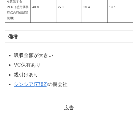
ら算出する
PER（想定価格
40.8
27.2
20.4
13.6
時点の時価総額
使用）
備考
吸収金額が大きい
VC保有あり
親引けあり
シンシア(7782)
の親会社
広告