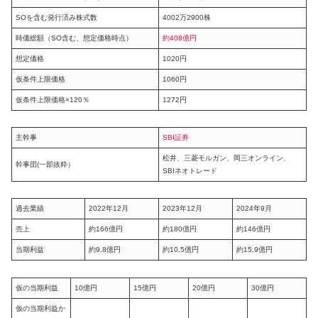
SOを含む発行済み株式数
4002万2900株
時価総額（SO含む、想定価格時点）
約408億円
想定価格
1020円
仮条件上限価格
1060円
仮条件上限価格×120％
1272円
主幹事
SBI証券
松井、三菱モルガン、岡三オンライン、
幹事団(一部抜粋）
SBIネオトレード
過去業績
2022年12月
2023年12月
2024年9月
売上
約166億円
約180億円
約146億円
当期利益
約9.8億円
約10.5億円
約15.9億円
仮の当期利益
10億円
15億円
20億円
30億円
仮の当期利益か