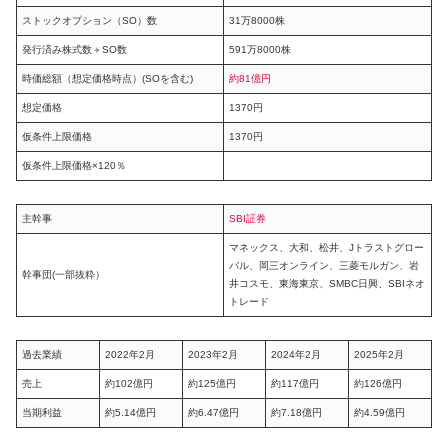
ストックオプション（SO）数
31万8000株
発行済み株式数＋SO数
591万8000株
時価総額（想定価格時点）(SOを含む)
約81億円
想定価格
1370円
仮条件上限価格
1370円
仮条件上限価格×120％
主幹事
SBI証券
マネックス、大和、松井、Jトラストグロー
バル、岡三オンライン、三菱モルガン、岩
幹事団(一部抜粋）
井コスモ、東海東京、SMBC日興、SBIネオ
トレード
過去業績
2022年2月
2023年2月
2024年2月
2025年2月
売上
約102億円
約125億円
約117億円
約126億円
当期利益
約5.14億円
約6.47億円
約7.18億円
約4.59億円