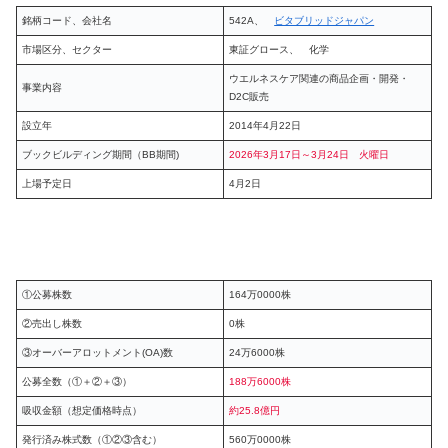
銘柄コード、会社名
542A、
ビタブリッドジャパン
市場区分、セクター
東証グロース、 化学
ウエルネスケア関連の商品企画・開発・
事業内容
D2C販売
設立年
2014年4月22日
ブックビルディング期間（BB期間)
2026年3月17日～3月24日 火曜日
上場予定日
4月2日
①公募株数
164万0000株
②売出し株数
0株
③オーバーアロットメント(OA)数
24万6000株
公募全数（①＋②＋③）
188万6000株
吸収金額（想定価格時点）
約25.8億円
発行済み株式数（①②③含む）
560万0000株