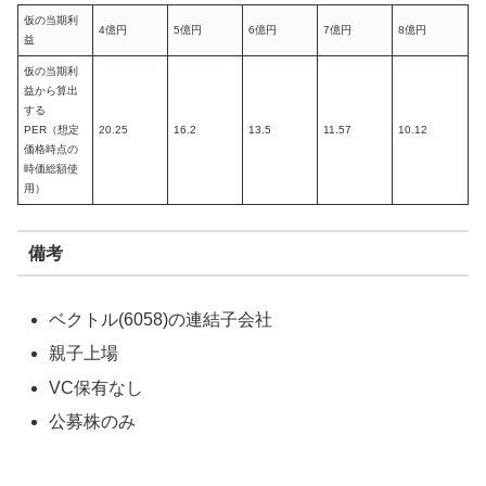
仮の当期利
4億円
5億円
6億円
7億円
8億円
益
仮の当期利
益から算出
する
PER（想定
20.25
16.2
13.5
11.57
10.12
価格時点の
時価総額使
用）
備考
ベクトル(6058)の連結子会社
親子上場
VC保有なし
公募株のみ