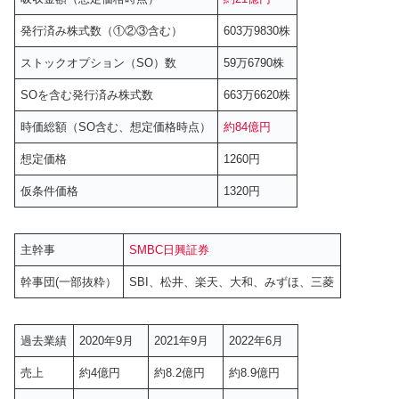
発行済み株式数（①②③含む）
603万9830株
ストックオプション（SO）数
59万6790株
SOを含む発行済み株式数
663万6620株
時価総額（SO含む、想定価格時点）
約84億円
想定価格
1260円
仮条件価格
1320円
主幹事
SMBC日興証券
幹事団(一部抜粋）
SBI、松井、楽天、大和、みずほ、三菱
過去業績
2020年9月
2021年9月
2022年6月
売上
約4億円
約8.2億円
約8.9億円