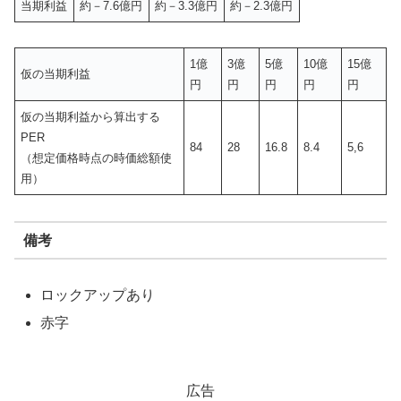
当期利益
約－7.6億円
約－3.3億円
約－2.3億円
1億
3億
5億
10億
15億
仮の当期利益
円
円
円
円
円
仮の当期利益から算出する
PER
84
28
16.8
8.4
5,6
（想定価格時点の時価総額使
用）
備考
ロックアップあり
赤字
広告