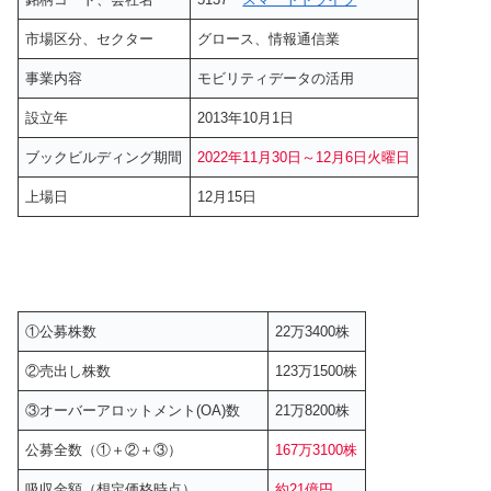
市場区分、セクター
グロース、情報通信業
事業内容
モビリティデータの活用
設立年
2013年10月1日
ブックビルディング期間
2022年11月30日～12月6日火曜日
上場日
12月15日
①公募株数
22万3400株
②売出し株数
123万1500株
③オーバーアロットメント(OA)数
21万8200株
公募全数（①＋②＋③）
167万3100株
吸収金額（想定価格時点）
約21億円