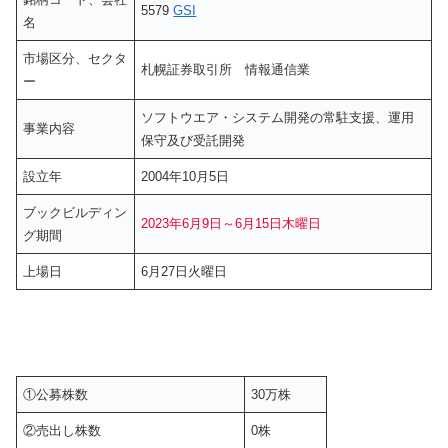
5579
GSI
名
市場区分、セクタ
札幌証券取引所 情報通信業
ー
ソフトウエア・システム開発の常駐支援、運用
事業内容
保守及び受託開発
設立年
2004年10月5日
ブックビルディン
2023年6月9日～6月15日木曜日
グ期間
上場日
6月27日火曜日
①公募株数
30万株
②売出し株数
0株