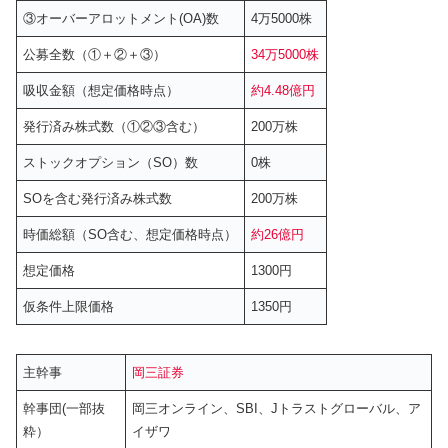
③オーバーアロットメント(OA)数
4万5000株
公募全数（①＋②＋③）
34万5000株
吸収金額（想定価格時点）
約4.48億円
発行済み株式数（①②③含む）
200万株
ストックオプション（SO）数
0株
SOを含む発行済み株式数
200万株
時価総額（SO含む、想定価格時点）
約26億円
想定価格
1300円
仮条件上限価格
1350円
主幹事
岡三証券
幹事団(一部抜
岡三オンライン、SBI、Jトラストグローバル、ア
粋）
イザワ