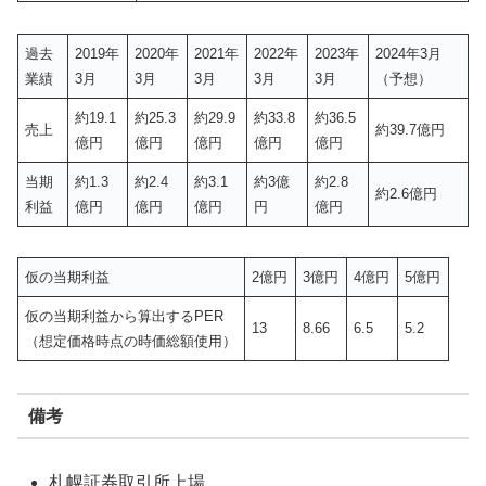
過去
2019年
2020年
2021年
2022年
2023年
2024年3月
業績
3月
3月
3月
3月
3月
（予想）
約19.1
約25.3
約29.9
約33.8
約36.5
売上
約39.7億円
億円
億円
億円
億円
億円
当期
約1.3
約2.4
約3.1
約3億
約2.8
約2.6億円
利益
億円
億円
億円
円
億円
仮の当期利益
2億円
3億円
4億円
5億円
仮の当期利益から算出するPER
13
8.66
6.5
5.2
（想定価格時点の時価総額使用）
備考
札幌証券取引所上場