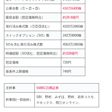
公募全数（①＋②＋③）
416万6400株
吸収金額（想定価格時点）
約
29.9
億円
発行済み株式数（①②③含む）
4320万2865株
ストックオプション（SO）数
242万9000株
SOを含む発行済み株式数
4563万1865株
時価総額（SO含む、想定価格時点）
約328億円
想定価格
720円
仮条件上限価格
740円
主幹事
SMBC日興証券
SBI、野村、みずほ、野村、岩井コスモ、
幹事団(一部抜粋）
マネックス、岡三オンライン、