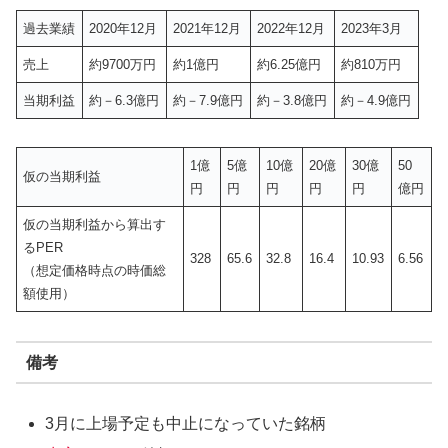
過去業績
2020年12月
2021年12月
2022年12月
2023年3月
売上
約9700万円
約1億円
約6.25億円
約810万円
当期利益
約－6.3億円
約－7.9億円
約－3.8億円
約－4.9億円
1億
5億
10億
20億
30億
50
仮の当期利益
円
円
円
円
円
億円
仮の当期利益から算出す
るPER
328
65.6
32.8
16.4
10.93
6.56
（想定価格時点の時価総
額使用）
備考
3月に上場予定も中止になっていた銘柄