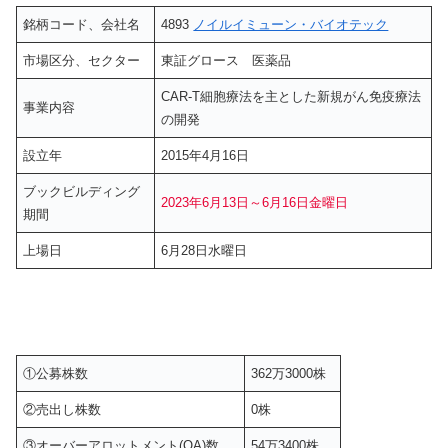
銘柄コード、会社名
4893
ノイルイミューン・バイオテック
市場区分、セクター
東証グロース 医薬品
CAR-T細胞療法を主とした新規がん免疫療法
事業内容
の開発
設立年
2015年4月16日
ブックビルディング
2023年6月13日～6月16日金曜日
期間
上場日
6月28日水曜日
①公募株数
362万3000株
②売出し株数
0株
③オーバーアロットメント(OA)数
54万3400株