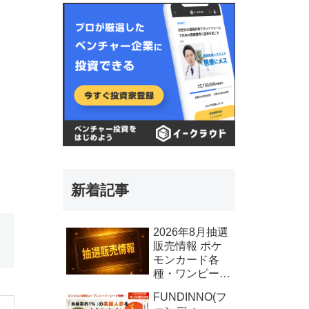
新着記事
2026年8月抽選
販売情報 ポケ
モンカード各
種・ワンピース
カード各種、そ
FUNDINNO(フ
の他