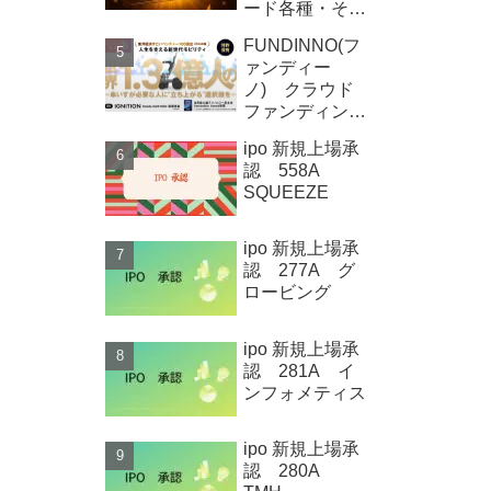
ード各種・その
他
FUNDINNO(フ
ァンディー
ノ) クラウド
ファンディング
新規募集案件情
ipo 新規上場承
報 Qolo株式
認 558A
会社
SQUEEZE
ipo 新規上場承
認 277A グ
ロービング
ipo 新規上場承
認 281A イ
ンフォメティス
ipo 新規上場承
認 280A