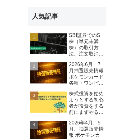
報 Qolo株式
会社
人気記事
SBI証券でのS
株（単元未満
株）の取引方
法、注文取消し
可能時間等につ
2026年6月、7
いて
月抽選販売情報
ポケモンカード
各種・ワンピー
スカード各種、
株式投資を始め
その他
ようとする初心
者が投資をする
前にまずやるべ
きこと
2026年4月、5
月、抽選販売情
報 ポケモンカ