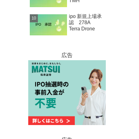
TMH
ipo 新規上場承
認 278A
Terra Drone
広告