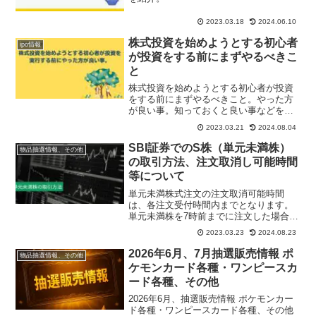
2023.03.18
2024.06.10
株式投資を始めようとする初心者
ipo情報
が投資をする前にまずやるべきこ
と
株式投資を始めようとする初心者が投資
をする前にまずやるべきこと。やった方
が良い事。知っておくと良い事などを紹
介しています。
2023.03.21
2024.08.04
SBI証券でのS株（単元未満株）
物品抽選情報、その他
の取引方法、注文取消し可能時間
等について
単元未満株式注文の注文取消可能時間
は、各注文受付時間内までとなります。
単元未満株を7時前までに注文した場合
は、注文取消し可能時間は7時までです。
2023.03.23
2024.08.23
また単元未満株式の約定結果は、約定が
ついた後、20分〜30分後となりますの
2026年6月、7月抽選販売情報 ポ
物品抽選情報、その他
で、約定時間が過ぎても注文照会画面に
ケモンカード各種・ワンピースカ
注文中と表示されたままとなることがあ
ード各種、その他
ります。
2026年6月、抽選販売情報 ポケモンカー
ド各種・ワンピースカード各種、その他