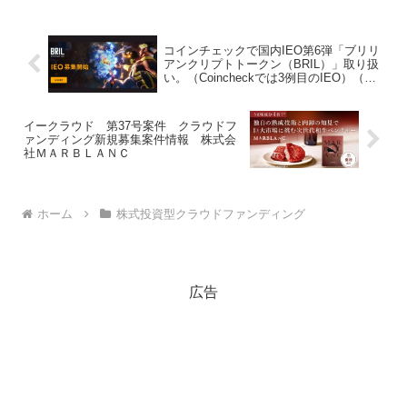
コインチェックで国内IEO第6弾「ブリリ
アンクリプトトークン（BRIL）」取り扱
い。（Coincheckでは3例目のIEO）（上
場結果、初値（始値)追記済み)
イークラウド 第37号案件 クラウドフ
ァンディング新規募集案件情報 株式会
社ＭＡＲＢＬＡＮＣ
ホーム
株式投資型クラウドファンディング
広告