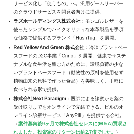
サービス化し「使うもの」へ。汎用ゲームサーバー
のクラウドサービスを開発者向けに提供。
ラズホールディングス株式会社
：モンゴルレザーを
使ったシンプルでハイクオリティな本革製品を手頃
な価格で提供するブランド「HushTug」を展開。
Red Yellow And Green 株式会社
：冷凍プラントベー
スフードのD2C事業「Grino」を展開。健康でサステ
ナブルな食生活を望む方のために、環境負荷の少な
いプラントベースフード（動物性の原料を使用せず
植物由来の原料で作った食品）を美味しく、手軽に
食べられる形で提供。
株式会社Next Paradigm
：医師による診察から薬の
受け取りまでをオンラインで完結できる、ピルのオ
ンライン診療サービス「AnyPill」を提供する会社。
（
案件募集後9ヶ月で株式会社セレスに(M＆A)買収さ
れました。投資家のリターンは約2.7倍でした。
）