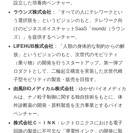
設立した培養肉ベンチャー。
ラウンズ株式会社
：「すべての人にテレワークとい
う選択肢を」というビジョンのもと、テレワーク向
けのビジネスボイスチャットSaaS「roundz（ラウン
ズ）」を提供するベンチャー。
LIFEHUB株式会社
：「人類の身体的な制約からの解
放」というビジョンのもと、次世代のモビリティ
（乗り物）の開発を行うスタートアップ。第一弾プ
ロダクトとして、二輪起立構造を実装した次世代椅
子型モビリティの製造・販売を目指す。
由風BIOメディカル株式会社
：ゆかぜバイオメディカ
ルは、ナノ粒子制御に関する独自技術をもとに、体
外診断薬の開発・原料製造を主力事業とするバイオ
ベンチャー。
株式会社Ｃ－ＩＮＫ
：レクトロニクスにおける電子
回路の製造に不可欠な「導電性インク」の開発に取