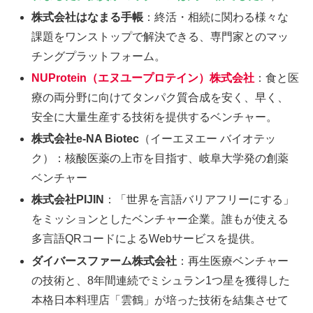
株式会社はなまる手帳
：終活・相続に関わる様々な
課題をワンストップで解決できる、専門家とのマッ
チングプラットフォーム。
NUProtein（エヌユープロテイン）株式会社
：食と医
療の両分野に向けてタンパク質合成を安く、早く、
安全に大量生産する技術を提供するベンチャー。
株式会社e-NA Biotec
（イーエヌエー バイオテッ
ク）：核酸医薬の上市を目指す、岐阜大学発の創薬
ベンチャー
株式会社PIJIN
：「世界を言語バリアフリーにする」
をミッションとしたベンチャー企業。誰もが使える
多言語QRコードによるWebサービスを提供。
ダイバースファーム株式会社
：再生医療ベンチャー
の技術と、8年間連続でミシュラン1つ星を獲得した
本格日本料理店「雲鶴」が培った技術を結集させて