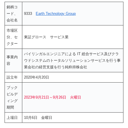
銘柄コ
ード、
9333
Earth Technology Group
会社名
市場区
分、セ
東証グロース サービス業
クター
バイリンガルエンジニアによる IT 総合サービス及びクラ
事業内
ウドシステムのトータルソリューションサービスを行う事
容
業会社の経営支援を行う純粋持株会社
設立年
2020年4月20日
ブック
ビルデ
2023年9月21日～9月26日 火曜日
ィング
期間
上場日
10月6日 金曜日