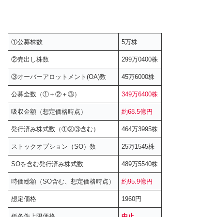
①公募株数
5万株
②売出し株数
299万0400株
③オーバーアロットメント(OA)数
45万6000株
公募全数（①＋②＋③）
349万6400株
吸収金額（想定価格時点）
約68.5億円
発行済み株式数（①②③含む）
464万3995株
ストックオプション（SO）数
25万1545株
SOを含む発行済み株式数
489万5540株
時価総額（SO含む、想定価格時点）
約95.9億円
想定価格
1960円
仮条件上限価格
中止