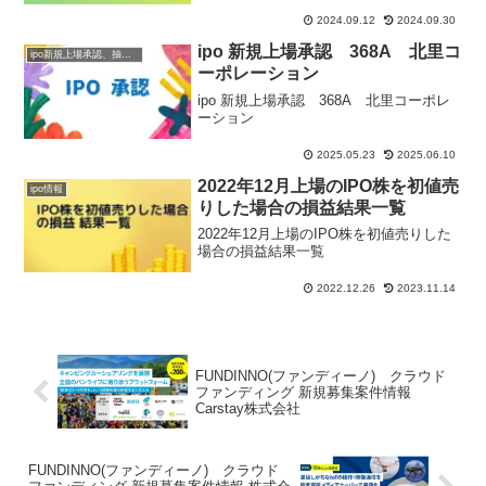
2024.09.12
2024.09.30
ipo 新規上場承認 368A 北里コ
ipo新規上場承認、抽選情報
ーポレーション
ipo 新規上場承認 368A 北里コーポレ
ーション
2025.05.23
2025.06.10
2022年12月上場のIPO株を初値売
ipo情報
りした場合の損益結果一覧
2022年12月上場のIPO株を初値売りした
場合の損益結果一覧
2022.12.26
2023.11.14
FUNDINNO(ファンディーノ) クラウド
ファンディング 新規募集案件情報
Carstay株式会社
FUNDINNO(ファンディーノ) クラウド