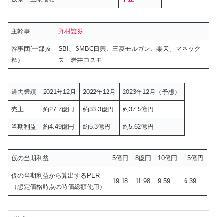
主幹事
野村證券
幹事団(一部抜
SBI、SMBC日興、三菱モルガン、楽天、マネック
粋）
ス、岩井コスモ
過去業績
2021年12月
2022年12月
2023年12月（予想）
売上
約27.7億円
約33.3億円
約37.5億円
当期利益
約4.49億円
約5.3億円
約5.62億円
仮の当期利益
5億円
8億円
10億円
15億円
仮の当期利益から算出するPER
19.18
11.98
9.59
6.39
（想定価格時点の時価総額使用）