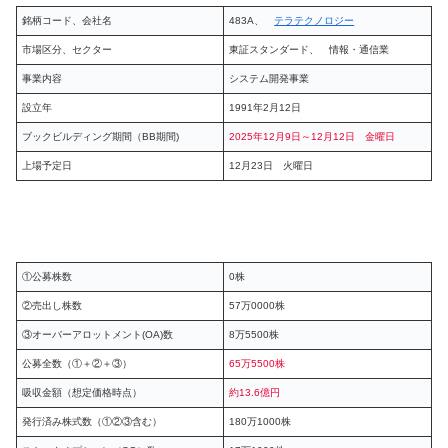
銘柄コード、会社名
483A、
テラテクノロジー
市場区分、セクター
東証スタンダード、 情報・通信業
事業内容
システム開発事業
設立年
1991年2月12日
ブックビルディング期間（BB期間)
2025年12月9日～12月12日 金曜日
上場予定日
12月23日 火曜日
①公募株数
0株
②売出し株数
57万0000株
③オーバーアロットメント(OA)数
8万5500株
公募全数（①＋②＋③）
65万5500株
吸収金額（想定価格時点）
約13.6億円
発行済み株式数（①②③含む）
180万1000株