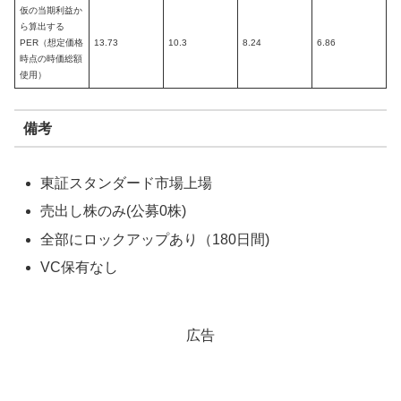
仮の当期利益か
ら算出する
PER（想定価格
13.73
10.3
8.24
6.86
時点の時価総額
使用）
備考
東証スタンダード市場上場
売出し株のみ(公募0株)
全部にロックアップあり（180日間)
VC保有なし
広告