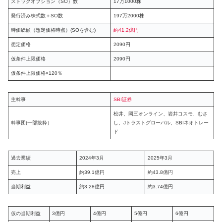
ストックオプション（SO）数
17万1000株
発行済み株式数＋SO数
197万2000株
時価総額（想定価格時点）(SOを含む)
約41.2億円
想定価格
2090円
仮条件上限価格
2090円
仮条件上限価格×120％
主幹事
SBI証券
松井、岡三オンライン、岩井コスモ、むさ
幹事団(一部抜粋）
し、Jトラストグローバル、SBIネオトレー
ド
過去業績
2024年3月
2025年3月
売上
約39.1億円
約43.8億円
当期利益
約3.28億円
約3.74億円
仮の当期利益
3億円
4億円
5億円
6億円