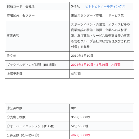
銘柄コード、会社名
549A、
ヒトトヒトホールディングス
市場区分、セクター
東証スタンダード市場、 サービス業
スポーツイベントの運営、オフィスビルや
商業施設の警備・清掃、企業への人材派
事業内容
遣、及び商品・サービス販売支援等の事業
を営むグループ会社の経営管理及びこれに
付帯する業務
設立年
2019年7月19日
ブックビルディング期間（BB期間)
2026年3月19日～3月26日 木曜日
上場予定日
4月7日
①公募株数
0株
②売出し株数
350万0000株
③オーバーアロットメント(OA)数
52万5000株
公募全数（①＋②＋③）
402万5000株