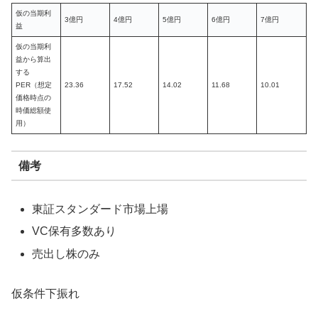
仮の当期利
3億円
4億円
5億円
6億円
7億円
益
仮の当期利
益から算出
する
PER（想定
23.36
17.52
14.02
11.68
10.01
価格時点の
時価総額使
用）
備考
東証スタンダード市場上場
VC保有多数あり
売出し株のみ
仮条件下振れ