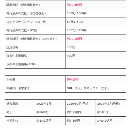
吸収金額（想定価格時点）
約19.3億円
発行済み株式数（①②③含む）
1400万0000株
ストックオプション（SO）数
62万4750株
発行済み株式数＋SO数
1462万4750株
時価総額（想定価格時点）(SOを含む)
約70.1億円
想定価格
480円
仮条件上限価格
430円
仮条件上限価格×120％
主幹事
野村證券
幹事団(一部抜粋）
SBI、楽天、マネックス、むさし
過去業績
2025年3月
2026年3月(予想)
2027年3月(予想)
売上
約168億円
約158億円
約193億円
当期利益
約3.42億円
約7.3億円
約6.45億円