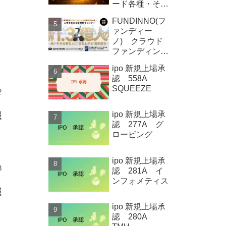
ード各種・その
他
FUNDINNO(フ
ァンディー
報
ノ) クラウド
ファンディング
新規募集案件情
ipo 新規上場承
報 Qolo株式
認 558A
会社
SQUEEZE
2
ipo 新規上場承
報
認 277A グ
ロービング
ィ
ipo 新規上場承
3
認 281A イ
ンフォメティス
報
ipo 新規上場承
認 280A