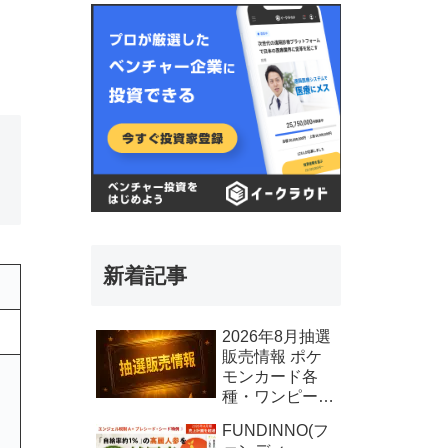
新着記事
2026年8月抽選
販売情報 ポケ
モンカード各
種・ワンピース
カード各種、そ
FUNDINNO(フ
の他