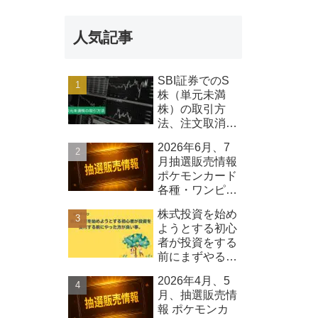
報 Qolo株式
会社
人気記事
SBI証券でのS
株（単元未満
株）の取引方
法、注文取消し
可能時間等につ
2026年6月、7
いて
月抽選販売情報
ポケモンカード
各種・ワンピー
スカード各種、
株式投資を始め
その他
ようとする初心
者が投資をする
前にまずやるべ
きこと
2026年4月、5
月、抽選販売情
報 ポケモンカ