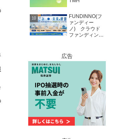
TMH
9
FUNDINNO(フ
ァンディー
ノ) クラウド
ファンディング
新規募集案件情
報 株式会社
オーシャンクラ
1
広告
ス
報
会
9
報