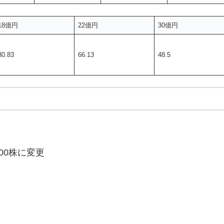
18億円
22億円
30億円
80.83
66.13
48.5
500株に変更