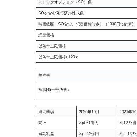
ストックオプション（SO）数
SOを含む発行済み株式数
時価総額（SO含む、想定価格時点）（1330円で計算)
想定価格
仮条件上限価格
仮条件上限価格×120％
主幹事
幹事団(一部抜粋）
過去業績
2020年10月
2021年1
売上
約4.61億円
約12.9億
当期利益
約－12億円
約－13.