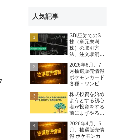
報 Qolo株式
会社
人気記事
SBI証券でのS
株（単元未満
株）の取引方
法、注文取消し
可能時間等につ
2026年6月、7
いて
月抽選販売情報
ポケモンカード
7
各種・ワンピー
スカード各種、
株式投資を始め
その他
ようとする初心
者が投資をする
前にまずやるべ
きこと
2026年4月、5
月、抽選販売情
報 ポケモンカ