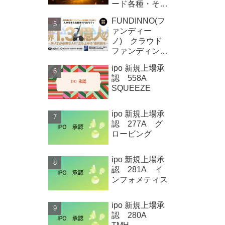
ード各種・その
他
FUNDINNO(フ
ァンディー
ノ) クラウド
ファンディング
新規募集案件情
ipo 新規上場承
報 Qolo株式
認 558A
会社
SQUEEZE
ipo 新規上場承
認 277A グ
ロービング
ipo 新規上場承
認 281A イ
ンフォメティス
ipo 新規上場承
認 280A