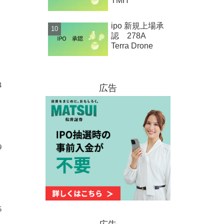
TMH
ipo 新規上場承
認 278A
Terra Drone
4
広告
9
5