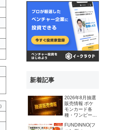
新着記事
2026年8月抽選
販売情報 ポケ
)
モンカード各
種・ワンピース
カード各種、そ
FUNDINNO(フ
の他