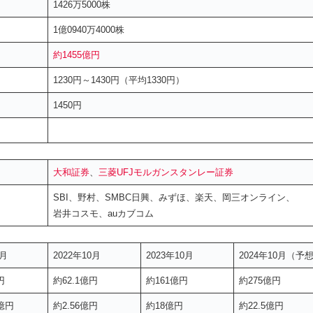
1426万5000株
1億0940万4000株
約1455億円
1230円～1430円（平均1330円）
1450円
大和証券
、
三菱UFJモルガンスタンレー証券
SBI、野村、SMBC日興、みずほ、楽天、岡三オンライン、
岩井コスモ、auカブコム
0月
2022年10月
2023年10月
2024年10月（予想
円
約62.1億円
約161億円
約275億円
9億円
約2.56億円
約18億円
約22.5億円