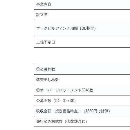
事業内容
設立年
ブックビルディング期間（BB期間)
上場予定日
①公募株数
②売出し株数
③オーバーアロットメント(OA)数
公募全数（①＋②＋③）
吸収金額（想定価格時点）（1330円で計算)
発行済み株式数（①②③含む）