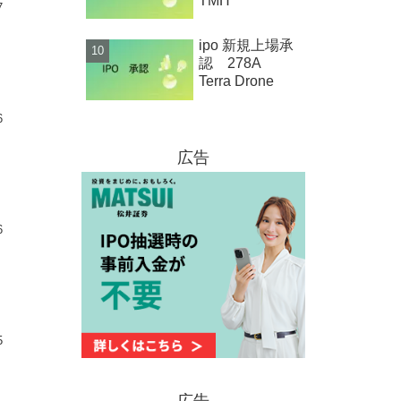
TMH
7
ipo 新規上場承
認 278A
Terra Drone
6
広告
6
5