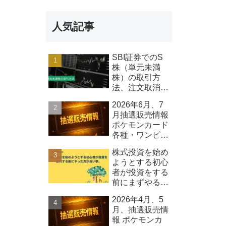
報 Qolo株式
会社
人気記事
SBI証券でのS
株（単元未満
株）の取引方
法、注文取消し
可能時間等につ
2026年6月、7
いて
月抽選販売情報
ポケモンカード
各種・ワンピー
スカード各種、
株式投資を始め
その他
ようとする初心
者が投資をする
前にまずやるべ
きこと
2026年4月、5
月、抽選販売情
報 ポケモンカ