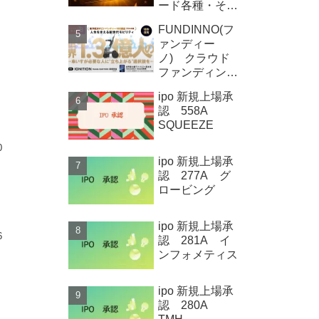
ード各種・その
他
FUNDINNO(フ
ァンディー
ノ) クラウド
ファンディング
新規募集案件情
ipo 新規上場承
報 Qolo株式
認 558A
会社
SQUEEZE
0
ipo 新規上場承
認 277A グ
ロービング
ipo 新規上場承
6
認 281A イ
ンフォメティス
ipo 新規上場承
認 280A