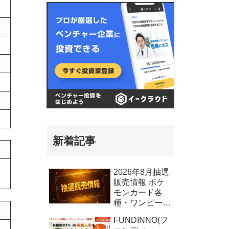
新着記事
2026年8月抽選
販売情報 ポケ
モンカード各
種・ワンピース
カード各種、そ
FUNDINNO(フ
の他