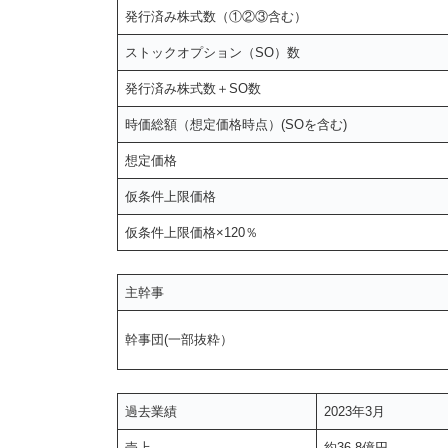
発行済み株式数（①②③含む）
ストックオプション（SO）数
発行済み株式数＋SO数
時価総額（想定価格時点）(SOを含む)
想定価格
仮条件上限価格
仮条件上限価格×120％
主幹事
幹事団(一部抜粋）
過去業績
2023年3月
売上
約36.8億円