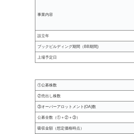
事業内容
設立年
ブックビルディング期間（BB期間)
上場予定日
①公募株数
②売出し株数
③オーバーアロットメント(OA)数
公募全数（①＋②＋③）
吸収金額（想定価格時点）