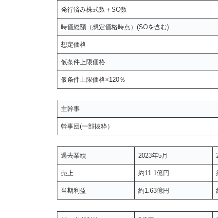
発行済み株式数＋SO数
時価総額（想定価格時点）(SOを含む)
想定価格
仮条件上限価格
仮条件上限価格×120％
主幹事
幹事団(一部抜粋）
過去業績
2023年5月
売上
約11.1億円
当期利益
約1.63億円