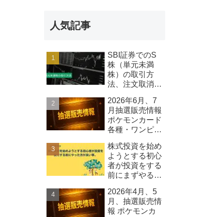
報 Qolo株式
会社
人気記事
SBI証券でのS
株（単元未満
株）の取引方
法、注文取消し
可能時間等につ
2026年6月、7
いて
月抽選販売情報
ポケモンカード
各種・ワンピー
スカード各種、
株式投資を始め
その他
ようとする初心
者が投資をする
前にまずやるべ
きこと
2026年4月、5
月、抽選販売情
報 ポケモンカ