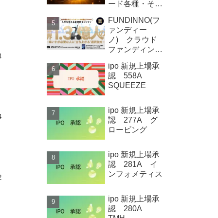
ード各種・その
他
FUNDINNO(フ
ァンディー
ノ) クラウド
ファンディング
4
新規募集案件情
ipo 新規上場承
報 Qolo株式
認 558A
会社
SQUEEZE
ipo 新規上場承
4
認 277A グ
ロービング
ipo 新規上場承
認 281A イ
ンフォメティス
2
ipo 新規上場承
認 280A