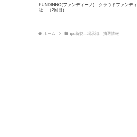
FUNDINNO(ファンディーノ) クラウドファン
社 （2回目)
ホーム
ipo新規上場承認、抽選情報