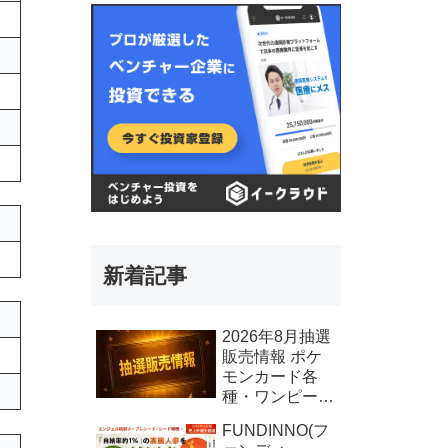
新着記事
2026年8月抽選
販売情報 ポケ
モンカード各
種・ワンピース
カード各種、そ
FUNDINNO(フ
の他