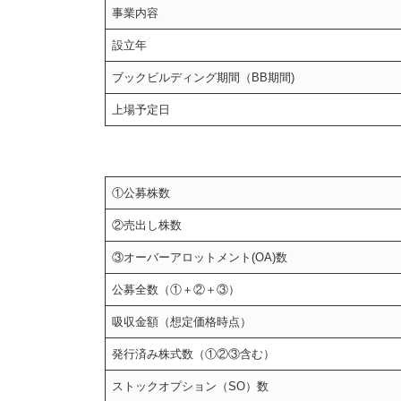
事業内容
設立年
ブックビルディング期間（BB期間)
上場予定日
①公募株数
②売出し株数
③オーバーアロットメント(OA)数
公募全数（①＋②＋③）
吸収金額（想定価格時点）
発行済み株式数（①②③含む）
ストックオプション（SO）数